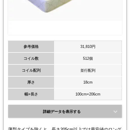
参考価格
31,810円
コイル数
512個
コイル配列
並行配列
厚さ
18cm
幅×長さ
100cm×206cm
詳細データを表示する
薄型タイプを除くと、長さ205cm以上では最安値のロング