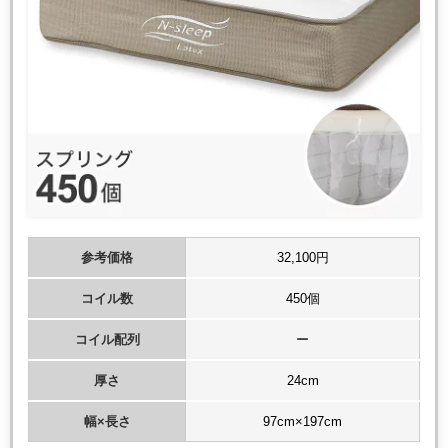
参考価格
32,100円
コイル数
450個
コイル配列
ー
厚さ
24cm
幅×長さ
97cm×197cm