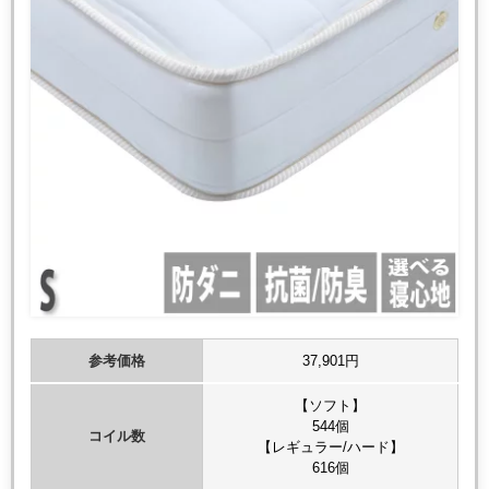
参考価格
37,901円
【ソフト】
544個
コイル数
【レギュラー/ハード】
616個