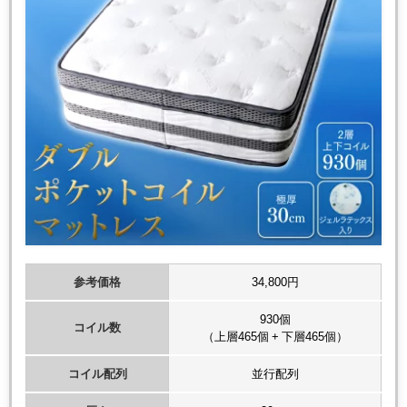
参考価格
34,800円
930個
コイル数
（上層465個 + 下層465個）
コイル配列
並行配列