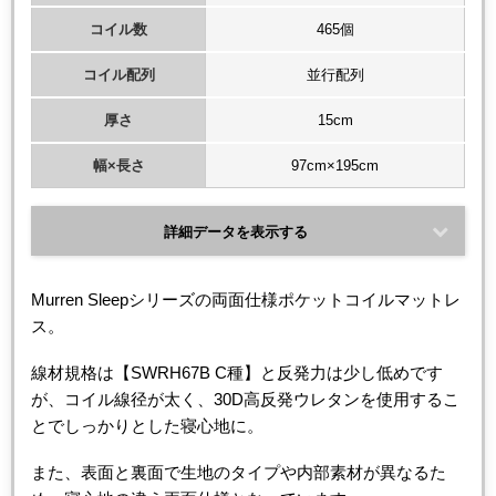
コイル数
465個
コイル配列
並行配列
厚さ
15cm
幅×長さ
97cm×195cm
詳細データを表示する
Murren Sleepシリーズの両面仕様ポケットコイルマットレ
ス。
線材規格は【SWRH67B C種】と反発力は少し低めです
が、コイル線径が太く、30D高反発ウレタンを使用するこ
とでしっかりとした寝心地に。
また、表面と裏面で生地のタイプや内部素材が異なるた