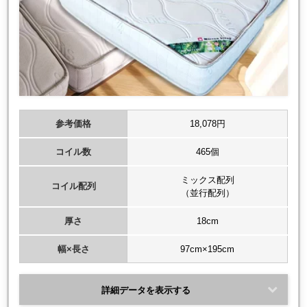
参考価格
18,078円
コイル数
465個
ミックス配列
コイル配列
（並行配列）
厚さ
18cm
幅×長さ
97cm×195cm
詳細データを表示する